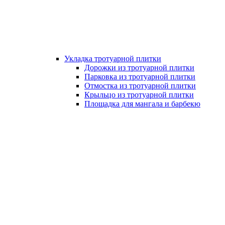
Укладка тротуарной плитки
Дорожки из тротуарной плитки
Парковка из тротуарной плитки
Отмостка из тротуарной плитки
Крыльцо из тротуарной плитки
Площадка для мангала и барбекю