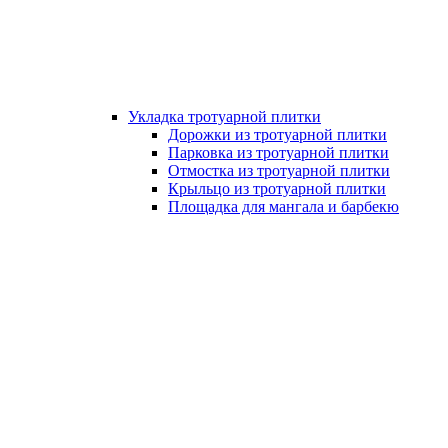
Укладка тротуарной плитки
Дорожки из тротуарной плитки
Парковка из тротуарной плитки
Отмостка из тротуарной плитки
Крыльцо из тротуарной плитки
Площадка для мангала и барбекю