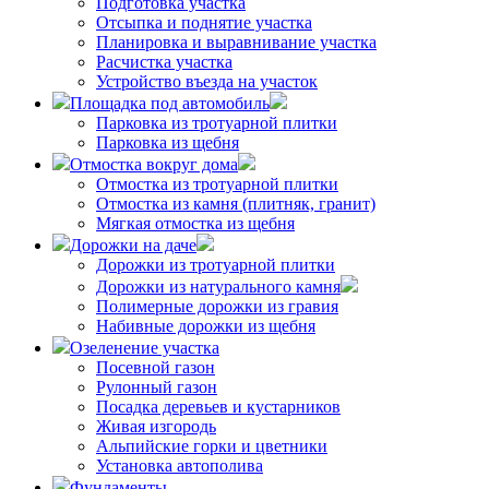
Подготовка участка
Отсыпка и поднятие участка
Планировка и выравнивание участка
Расчистка участка
Устройство въезда на участок
Площадка под автомобиль
Парковка из тротуарной плитки
Парковка из щебня
Отмостка вокруг дома
Отмостка из тротуарной плитки
Отмостка из камня (плитняк, гранит)
Мягкая отмостка из щебня
Дорожки на даче
Дорожки из тротуарной плитки
Дорожки из натурального камня
Полимерные дорожки из гравия
Набивные дорожки из щебня
Озеленение участка
Посевной газон
Рулонный газон
Посадка деревьев и кустарников
Живая изгородь
Альпийские горки и цветники
Установка автополива
Фундаменты