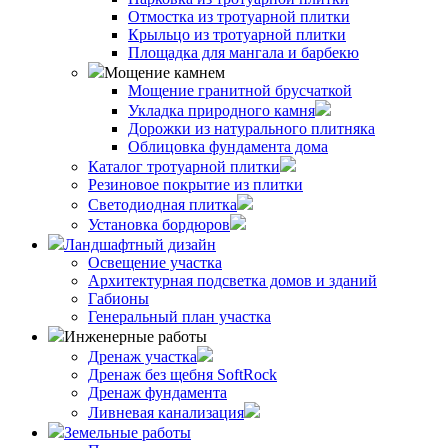
Отмостка из тротуарной плитки
Крыльцо из тротуарной плитки
Площадка для мангала и барбекю
Мощение камнем
Мощение гранитной брусчаткой
Укладка природного камня
Дорожки из натурального плитняка
Облицовка фундамента дома
Каталог тротуарной плитки
Резиновое покрытие из плитки
Светодиодная плитка
Установка бордюров
Ландшафтный дизайн
Освещение участка
Архитектурная подсветка домов и зданий
Габионы
Генеральный план участка
Инженерные работы
Дренаж участка
Дренаж без щебня SoftRock
Дренаж фундамента
Ливневая канализация
Земельные работы