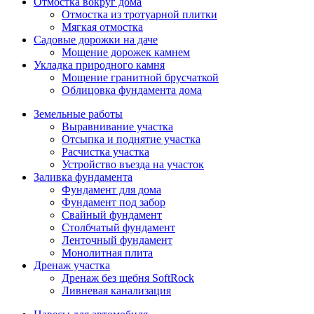
Отмостка вокруг дома
Отмостка из тротуарной плитки
Мягкая отмостка
Садовые дорожки на даче
Мощение дорожек камнем
Укладка природного камня
Мощение гранитной брусчаткой
Облицовка фундамента дома
Земельные работы
Выравнивание участка
Отсыпка и поднятие участка
Расчистка участка
Устройство въезда на участок
Заливка фундамента
Фундамент для дома
Фундамент под забор
Свайный фундамент
Столбчатый фундамент
Ленточный фундамент
Монолитная плита
Дренаж участка
Дренаж без щебня SoftRock
Ливневая канализация