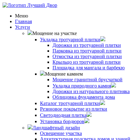
Меню
Главная
Услуги
Мощение на участке
Укладка тротуарной плитки
Дорожки из тротуарной плитки
Парковка из тротуарной плитки
Отмостка из тротуарной плитки
Крыльцо из тротуарной плитки
Площадка для мангала и барбекю
Мощение камнем
Мощение гранитной брусчаткой
Укладка природного камня
Дорожки из натурального плитняка
Облицовка фундамента дома
Каталог тротуарной плитки
Резиновое покрытие из плитки
Светодиодная плитка
Установка бордюров
Ландшафтный дизайн
Освещение участка
Архитектурная подсветка домов и зданий