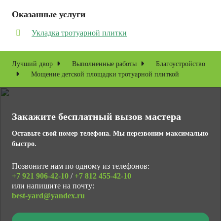
Оказанные услуги
Укладка тротуарной плитки
Лучший двор
Выполненные работы
Благоустройство
Мощение детской площадки тротуарной плиткой
Закажите бесплатный вызов мастера
Оставьте свой номер телефона. Мы перезвоним максимально
быстро.
Позвоните нам по одному из телефонов:
+7 921
906-42-10
/
+7 812
455-42-10
или напишите на почту:
best-yard@yandex.ru