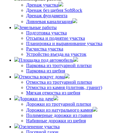
Дренаж участка
Дренаж без щебня SoftRock
Дренаж фундамента
Ливневая канализация
Земельные работы
Подготовка участка
Отсыпка и поднятие участка
Планировка и выравнивание участка
Расчистка участка
Устройство въезда на участок
Площадка под автомобиль
Парковка из тротуарной плитки
Парковка из щебня
Отмостка вокруг дома
Отмостка из тротуарной плитки
Отмостка из камня (плитняк, гранит)
Мягкая отмостка из щебня
Дорожки на даче
Дорожки из тротуарной плитки
Дорожки из натурального камня
Полимерные дорожки из гравия
Набивные дорожки из щебня
Озеленение участка
Посевной газон