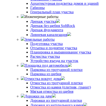
Архитектурная подсветка домов и зданий
Габионы
Генеральный план участка
Инженерные работы
Дренаж участка
Дренаж без щебня SoftRock
Дренаж фундамента
Ливневая канализация
Земельные работы
Подготовка участка
Отсыпка и поднятие участка
Планировка и выравнивание участка
Расчистка участка
Устройство въезда на участок
Площадка под автомобиль
Парковка из тротуарной плитки
Парковка из щебня
Отмостка вокруг дома
Отмостка из тротуарной плитки
Отмостка из камня (плитняк, гранит)
Мягкая отмостка из щебня
Дорожки на даче
Дорожки из тротуарной плитки
Дорожки из натурального камня