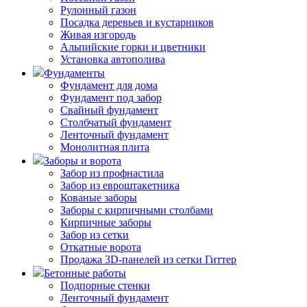
Рулонный газон
Посадка деревьев и кустарников
Живая изгородь
Альпийские горки и цветники
Установка автополива
Фундаменты
Фундамент для дома
Фундамент под забор
Свайный фундамент
Столбчатый фундамент
Ленточный фундамент
Монолитная плита
Заборы и ворота
Забор из профнастила
Забор из евроштакетника
Кованые заборы
Заборы с кирпичными столбами
Кирпичные заборы
Забор из сетки
Откатные ворота
Продажа 3D-панелей из сетки Гиттер
Бетонные работы
Подпорные стенки
Ленточный фундамент