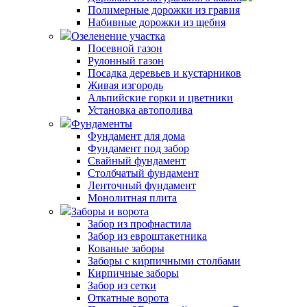
Полимерные дорожки из гравия
Набивные дорожки из щебня
Озеленение участка
Посевной газон
Рулонный газон
Посадка деревьев и кустарников
Живая изгородь
Альпийские горки и цветники
Установка автополива
Фундаменты
Фундамент для дома
Фундамент под забор
Свайный фундамент
Столбчатый фундамент
Ленточный фундамент
Монолитная плита
Заборы и ворота
Забор из профнастила
Забор из евроштакетника
Кованые заборы
Заборы с кирпичными столбами
Кирпичные заборы
Забор из сетки
Откатные ворота