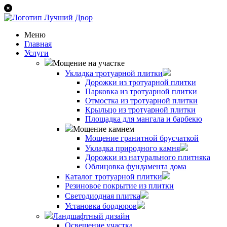
Меню
Главная
Услуги
Мощение на участке
Укладка тротуарной плитки
Дорожки из тротуарной плитки
Парковка из тротуарной плитки
Отмостка из тротуарной плитки
Крыльцо из тротуарной плитки
Площадка для мангала и барбекю
Мощение камнем
Мощение гранитной брусчаткой
Укладка природного камня
Дорожки из натурального плитняка
Облицовка фундамента дома
Каталог тротуарной плитки
Резиновое покрытие из плитки
Светодиодная плитка
Установка бордюров
Ландшафтный дизайн
Освещение участка