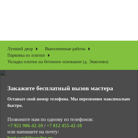
Лучший двор
Выполненные работы
Парковка из плитки
Укладка плитки на бетонное основание (д. Энколово)
Закажите бесплатный вызов мастера
Оставьте свой номер телефона. Мы перезвоним максимально
быстро.
Позвоните нам по одному из телефонов:
+7 921
906-42-10
/
+7 812
455-42-10
или напишите на почту:
best-yard@yandex.ru