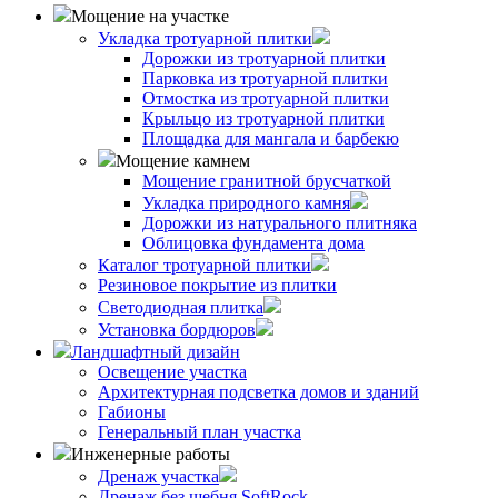
Мощение на участке
Укладка тротуарной плитки
Дорожки из тротуарной плитки
Парковка из тротуарной плитки
Отмостка из тротуарной плитки
Крыльцо из тротуарной плитки
Площадка для мангала и барбекю
Мощение камнем
Мощение гранитной брусчаткой
Укладка природного камня
Дорожки из натурального плитняка
Облицовка фундамента дома
Каталог тротуарной плитки
Резиновое покрытие из плитки
Светодиодная плитка
Установка бордюров
Ландшафтный дизайн
Освещение участка
Архитектурная подсветка домов и зданий
Габионы
Генеральный план участка
Инженерные работы
Дренаж участка
Дренаж без щебня SoftRock