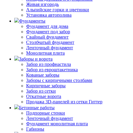
Живая изгородь
Альпийские горки и цветники
Установка автополива
Фундаменты
Фундамент для дома
Фундамент под забор
Свайный фундамент
Столбчатый фундамент
Ленточный фундамент
Монолитная плита
Заборы и ворота
Забор из профнастила
Забор из евроштакетника
Кованые заборы
Заборы с кирпичными столбами
Кирпичные заборы
Забор из сетки
Откатные ворота
Продажа 3D-панелей из сетки Гиттер
Бетонные работы
Подпорные стенки
Ленточный фундамент
Фундамент монолитная плита
Габионы