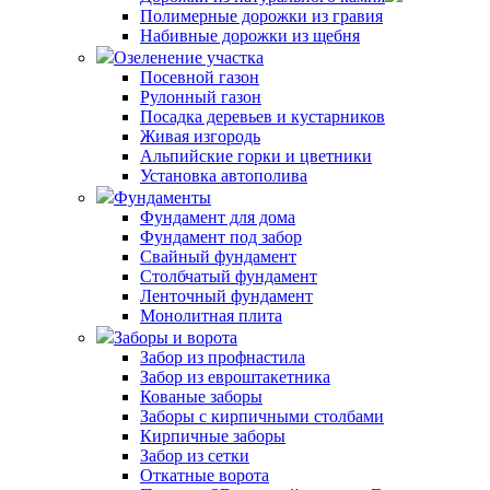
Полимерные дорожки из гравия
Набивные дорожки из щебня
Озеленение участка
Посевной газон
Рулонный газон
Посадка деревьев и кустарников
Живая изгородь
Альпийские горки и цветники
Установка автополива
Фундаменты
Фундамент для дома
Фундамент под забор
Свайный фундамент
Столбчатый фундамент
Ленточный фундамент
Монолитная плита
Заборы и ворота
Забор из профнастила
Забор из евроштакетника
Кованые заборы
Заборы с кирпичными столбами
Кирпичные заборы
Забор из сетки
Откатные ворота