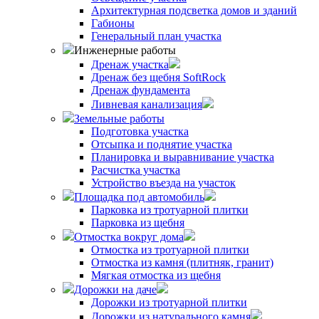
Архитектурная подсветка домов и зданий
Габионы
Генеральный план участка
Инженерные работы
Дренаж участка
Дренаж без щебня SoftRock
Дренаж фундамента
Ливневая канализация
Земельные работы
Подготовка участка
Отсыпка и поднятие участка
Планировка и выравнивание участка
Расчистка участка
Устройство въезда на участок
Площадка под автомобиль
Парковка из тротуарной плитки
Парковка из щебня
Отмостка вокруг дома
Отмостка из тротуарной плитки
Отмостка из камня (плитняк, гранит)
Мягкая отмостка из щебня
Дорожки на даче
Дорожки из тротуарной плитки
Дорожки из натурального камня