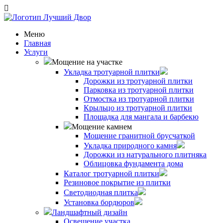
Меню
Главная
Услуги
Мощение на участке
Укладка тротуарной плитки
Дорожки из тротуарной плитки
Парковка из тротуарной плитки
Отмостка из тротуарной плитки
Крыльцо из тротуарной плитки
Площадка для мангала и барбекю
Мощение камнем
Мощение гранитной брусчаткой
Укладка природного камня
Дорожки из натурального плитняка
Облицовка фундамента дома
Каталог тротуарной плитки
Резиновое покрытие из плитки
Светодиодная плитка
Установка бордюров
Ландшафтный дизайн
Освещение участка