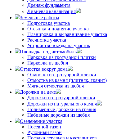
Дренаж фундамента
Ливневая канализация
Земельные работы
Подготовка участка
Отсыпка и поднятие участка
Планировка и выравнивание участка
Расчистка участка
Устройство въезда на участок
Площадка под автомобиль
Парковка из тротуарной плитки
Парковка из щебня
Отмостка вокруг дома
Отмостка из тротуарной плитки
Отмостка из камня (плитняк, гранит)
Мягкая отмостка из щебня
Дорожки на даче
Дорожки из тротуарной плитки
Дорожки из натурального камня
Полимерные дорожки из гравия
Набивные дорожки из щебня
Озеленение участка
Посевной газон
Рулонный газон
Посадка деревьев и кустарников