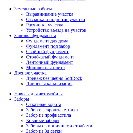
Земельные работы
Выравнивание участка
Отсыпка и поднятие участка
Расчистка участка
Устройство въезда на участок
Заливка фундамента
Фундамент для дома
Фундамент под забор
Свайный фундамент
Столбчатый фундамент
Ленточный фундамент
Монолитная плита
Дренаж участка
Дренаж без щебня SoftRock
Ливневая канализация
Навесы для автомобиля
Заборы
Откатные ворота
Забор из евроштакетника
Забор из профнастила
Кованые заборы
Заборы с кирпичными столбами
Забор из 3д сетки