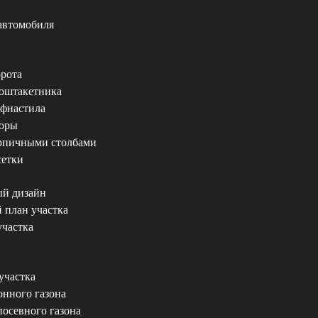
автомобиля
рота
роштакетника
офнастила
боры
ирпичными столбами
сетки
й дизайн
 план участка
частка
участка
онного газона
посевного газона