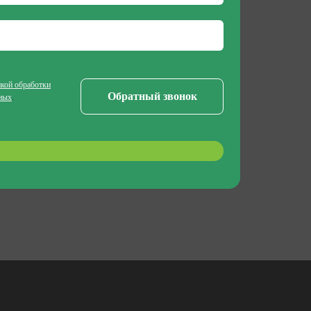
кой обработки
ных
.