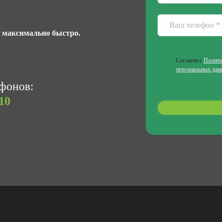
м максимально быстро.
Согласен с
Полити
персональных дан
ефонов:
10