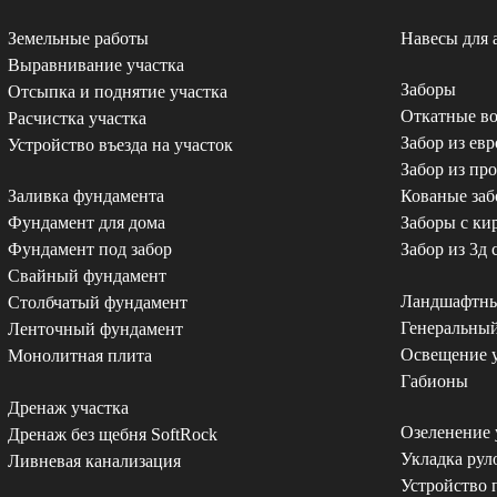
Земельные работы
Навесы для 
Выравнивание участка
Заборы
Отсыпка и поднятие участка
Откатные во
Расчистка участка
Забор из ев
Устройство въезда на участок
Забор из пр
Заливка фундамента
Кованые за
Фундамент для дома
Заборы с к
Фундамент под забор
Забор из 3д 
Свайный фундамент
Ландшафтны
Столбчатый фундамент
Генеральный
Ленточный фундамент
Освещение у
Монолитная плита
Габионы
Дренаж участка
Озеленение 
Дренаж без щебня SoftRock
Укладка рул
Ливневая канализация
Устройство 