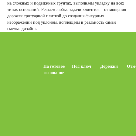
на сложных и подвижных грунтах, выполняем укладку на всех
типах оснований. Решаем любые задачи клиентов – от мощения
дорожек тротуарной плиткой до создания фигурных
изображений под уклоном, воплощаем в реальность самые
смелые дизайны.
Цены на укладку тротуарной плитки за м2
На готовое
Под ключ
Дорожки
Отм
основание
1 200 руб.
4 500 руб.
1 500 руб.
1 50
Цена без акции,
1м2
1 000 руб.
4 000 руб.
1 300 руб.
1 30
Цена сегодня,
1м2
Бесплатно
Бесплатно
Бесплатно
Бесп
Выезд на замер
Стройматериалы
и плитка