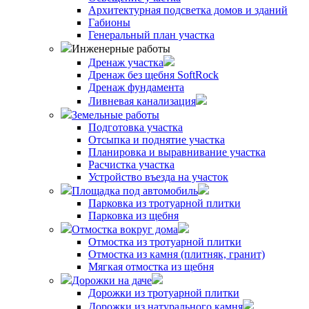
Архитектурная подсветка домов и зданий
Габионы
Генеральный план участка
Инженерные работы
Дренаж участка
Дренаж без щебня SoftRock
Дренаж фундамента
Ливневая канализация
Земельные работы
Подготовка участка
Отсыпка и поднятие участка
Планировка и выравнивание участка
Расчистка участка
Устройство въезда на участок
Площадка под автомобиль
Парковка из тротуарной плитки
Парковка из щебня
Отмостка вокруг дома
Отмостка из тротуарной плитки
Отмостка из камня (плитняк, гранит)
Мягкая отмостка из щебня
Дорожки на даче
Дорожки из тротуарной плитки
Дорожки из натурального камня