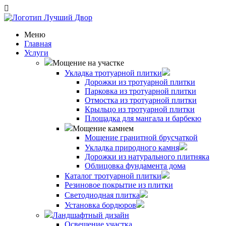
Меню
Главная
Услуги
Мощение на участке
Укладка тротуарной плитки
Дорожки из тротуарной плитки
Парковка из тротуарной плитки
Отмостка из тротуарной плитки
Крыльцо из тротуарной плитки
Площадка для мангала и барбекю
Мощение камнем
Мощение гранитной брусчаткой
Укладка природного камня
Дорожки из натурального плитняка
Облицовка фундамента дома
Каталог тротуарной плитки
Резиновое покрытие из плитки
Светодиодная плитка
Установка бордюров
Ландшафтный дизайн
Освещение участка