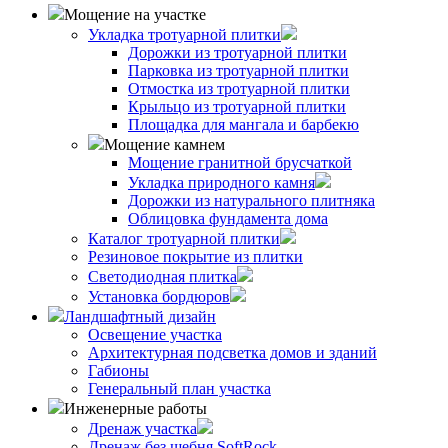
Мощение на участке
Укладка тротуарной плитки
Дорожки из тротуарной плитки
Парковка из тротуарной плитки
Отмостка из тротуарной плитки
Крыльцо из тротуарной плитки
Площадка для мангала и барбекю
Мощение камнем
Мощение гранитной брусчаткой
Укладка природного камня
Дорожки из натурального плитняка
Облицовка фундамента дома
Каталог тротуарной плитки
Резиновое покрытие из плитки
Светодиодная плитка
Установка бордюров
Ландшафтный дизайн
Освещение участка
Архитектурная подсветка домов и зданий
Габионы
Генеральный план участка
Инженерные работы
Дренаж участка
Дренаж без щебня SoftRock