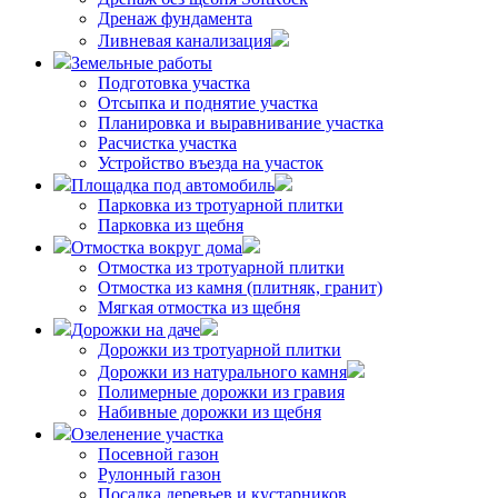
Дренаж фундамента
Ливневая канализация
Земельные работы
Подготовка участка
Отсыпка и поднятие участка
Планировка и выравнивание участка
Расчистка участка
Устройство въезда на участок
Площадка под автомобиль
Парковка из тротуарной плитки
Парковка из щебня
Отмостка вокруг дома
Отмостка из тротуарной плитки
Отмостка из камня (плитняк, гранит)
Мягкая отмостка из щебня
Дорожки на даче
Дорожки из тротуарной плитки
Дорожки из натурального камня
Полимерные дорожки из гравия
Набивные дорожки из щебня
Озеленение участка
Посевной газон
Рулонный газон
Посадка деревьев и кустарников