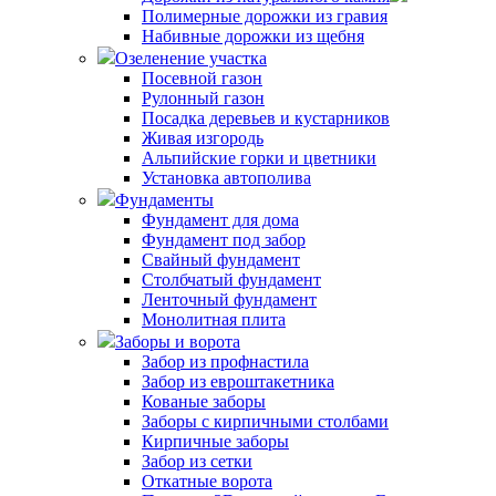
Полимерные дорожки из гравия
Набивные дорожки из щебня
Озеленение участка
Посевной газон
Рулонный газон
Посадка деревьев и кустарников
Живая изгородь
Альпийские горки и цветники
Установка автополива
Фундаменты
Фундамент для дома
Фундамент под забор
Свайный фундамент
Столбчатый фундамент
Ленточный фундамент
Монолитная плита
Заборы и ворота
Забор из профнастила
Забор из евроштакетника
Кованые заборы
Заборы с кирпичными столбами
Кирпичные заборы
Забор из сетки
Откатные ворота