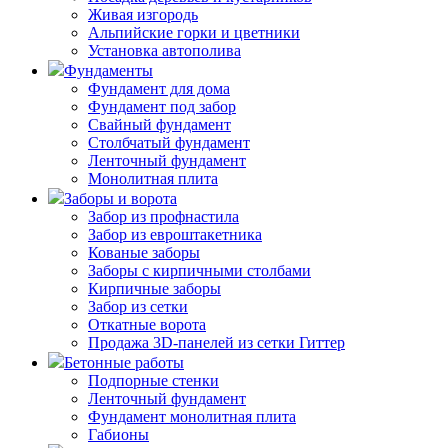
Живая изгородь
Альпийские горки и цветники
Установка автополива
Фундаменты
Фундамент для дома
Фундамент под забор
Свайный фундамент
Столбчатый фундамент
Ленточный фундамент
Монолитная плита
Заборы и ворота
Забор из профнастила
Забор из евроштакетника
Кованые заборы
Заборы с кирпичными столбами
Кирпичные заборы
Забор из сетки
Откатные ворота
Продажа 3D-панелей из сетки Гиттер
Бетонные работы
Подпорные стенки
Ленточный фундамент
Фундамент монолитная плита
Габионы